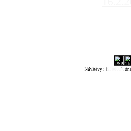
16.2.
Návštěvy :
[
539001
]
, dn