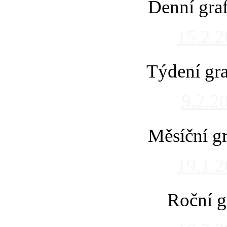
Denní gra
15.2.
Týdení gra
9.2.2
Měsíční gr
19.1.
Roční g