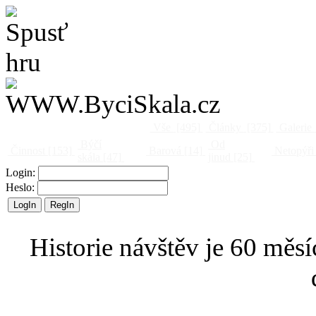
Vše
[495]
Články
[375]
Galerie
Býčí
Od
Činnost
[153]
Barová
[14]
Netopýři
skála
[47]
jinud
[25]
Login:
Heslo:
Historie návštěv je 60 měsí