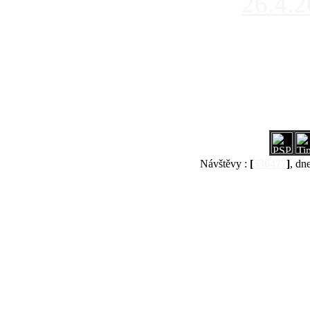
26.4.
Návštěvy :
[
536477
]
, dn