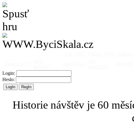
Vše
[495]
Články
[375]
Galerie
Býčí
Od
Činnost
[153]
Barová
[14]
Netopýři
skála
[47]
jinud
[25]
Login:
Heslo:
Historie návštěv je 60 měsí