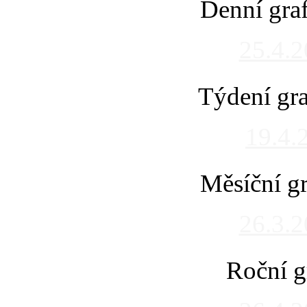
Denní gra
25.4.
Týdení gra
19.4.
Měsíční gr
26.3.
Roční g