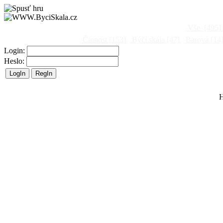
Vše
[495]
Činnost
[153]
Býčí skála
[47]
Barová
[14
Login:
Heslo:
H