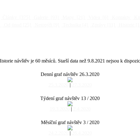
Články
[375]
Galerie
[93]
Mapy
[21]
Videa
[6]
Kontakty
Kni
]
Od jinud
[25]
Netopýři
[9]
Technika
[4]
Zprávy
[11]
Historie
[1
istorie návštěv je 60 měsíců. Starší data než 9.8.2021 nejsou k dispozic
Denní graf návštěv 26.3.2020
25.3.2020
|
27.3.2020
Týdení graf návštěv 13 / 2020
19.3.2020
|
2.4.2020
Měsíční graf návštěv 3 / 2020
24.2.2020
|
26.4.2020