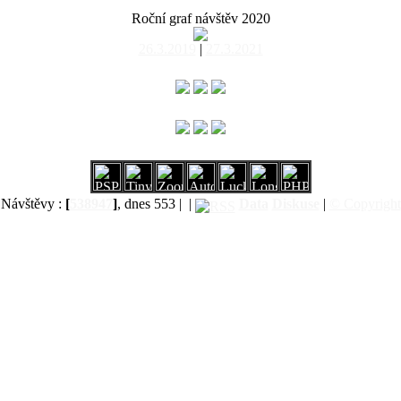
Roční graf návštěv 2020
26.3.2019
|
27.3.2021
Návštěvy :
[
538947
]
, dnes 553 |
|
Data
Diskuse
|
© Copyright