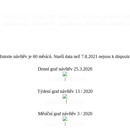
Články
[375]
Galerie
[93]
Mapy
[21]
Videa
[6]
Kontakty
Kni
]
Od jinud
[25]
Netopýři
[9]
Technika
[4]
Zprávy
[11]
Historie
[1
istorie návštěv je 60 měsíců. Starší data než 7.8.2021 nejsou k dispozic
Denní graf návštěv 25.3.2020
24.3.2020
|
26.3.2020
Týdení graf návštěv 13 / 2020
18.3.2020
|
1.4.2020
Měsíční graf návštěv 3 / 2020
23.2.2020
|
25.4.2020