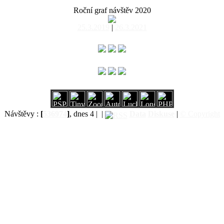
Roční graf návštěv 2020
25.3.2019
|
26.3.2021
Návštěvy :
[
536974
]
, dnes 4 |
|
Data
Diskuse
|
© Copyright