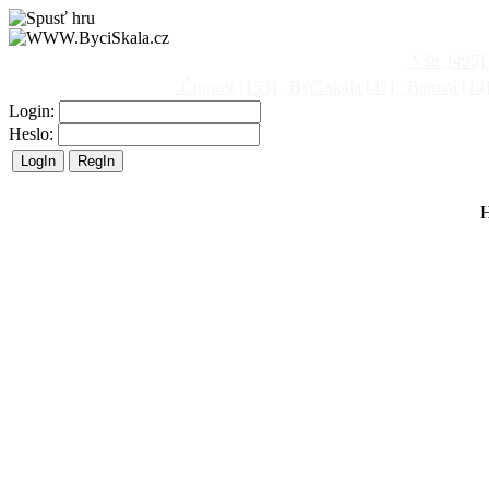
Vše
[495]
Činnost
[153]
Býčí skála
[47]
Barová
[14
Login:
Heslo:
H