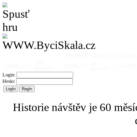
Vše
[495]
Články
[375]
Galerie
Býčí
Od
Činnost
[153]
Barová
[14]
Netopýři
skála
[47]
jinud
[25]
Login:
Heslo:
Historie návštěv je 60 měsí