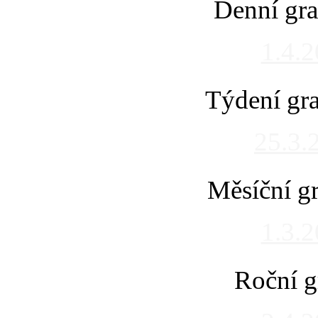
Denní gra
1.4.
Týdení gra
25.3.
Měsíční gr
1.3.
Roční g