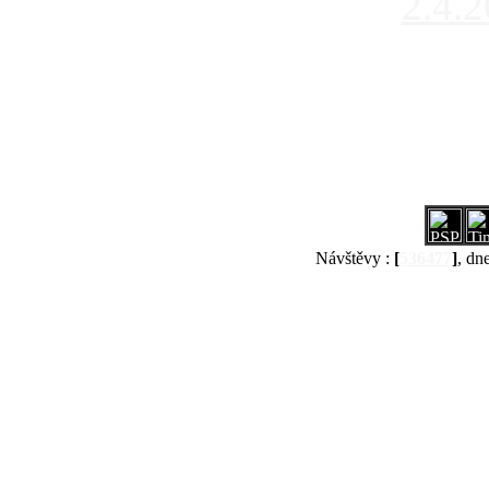
2.4.
Návštěvy :
[
536477
]
, dn