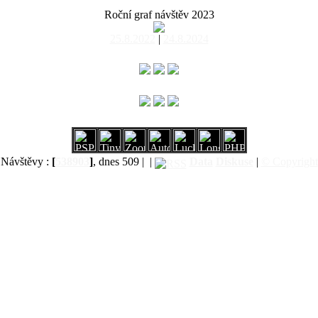
Roční graf návštěv 2023
25.8.2022
|
24.8.2024
Návštěvy :
[
538903
]
, dnes 509 |
|
Data
Diskuse
|
© Copyright