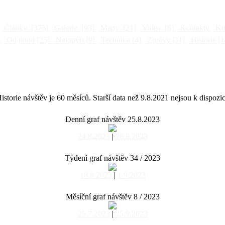
Články
[375]
Galerie
[93]
Mapy
[21]
Videa
[6]
Kontakty
Kni
]
Od jinud
[25]
Netopýři
[9]
Technika
[4]
Zprávy
[11]
Historie
[1
istorie návštěv je 60 měsíců. Starší data než 9.8.2021 nejsou k dispozic
Denní graf návštěv 25.8.2023
24.8.2023
|
26.8.2023
Týdení graf návštěv 34 / 2023
18.8.2023
|
1.9.2023
Měsíční graf návštěv 8 / 2023
25.7.2023
|
25.9.2023