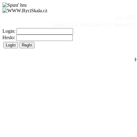
Vše
[495]
Činnost
[153]
Býčí skála
[47]
Barová
[14
Login:
Heslo:
H