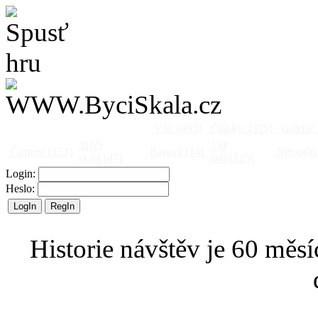
Vše
[495]
Články
[375]
Galerie
Býčí
Od
Činnost
[153]
Barová
[14]
Netopýři
skála
[47]
jinud
[25]
Login:
Heslo:
Historie návštěv je 60 měsí