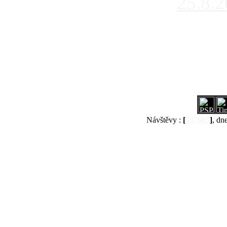
25.8.
Návštěvy :
[
537605
]
, dn