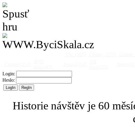
Vše
[495]
Články
[375]
Galerie
Býčí
Od
Činnost
[153]
Barová
[14]
Netopýři
skála
[47]
jinud
[25]
Login:
Heslo:
Historie návštěv je 60 měsí