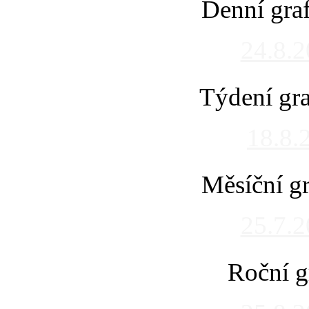
Denní gra
24.8.
Týdení gra
18.8.
Měsíční gr
25.7.
Roční g