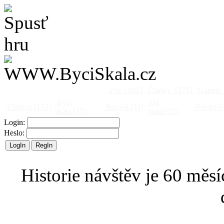
Vše
[495]
Články
[375]
Galerie
Býčí
Od
Činnost
[153]
Barová
[14]
Netopýři
skála
[47]
jinud
[25]
Login:
Heslo:
Historie návštěv je 60 měsí