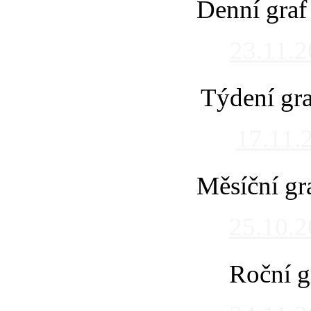
Denní graf
23.11.
Týdení gra
17.11.
Měsíční gr
25.10.
Roční g