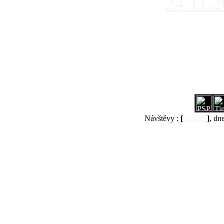
24.11.
Návštěvy :
[
538803
]
, dn