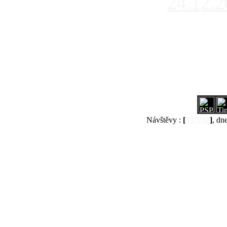
24.12.
Návštěvy :
[
537718
]
, dn