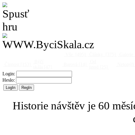
Vše
[495]
Články
[375]
Galerie
Býčí
Od
Činnost
[153]
Barová
[14]
Netopýři
skála
[47]
jinud
[25]
Login:
Heslo:
Historie návštěv je 60 měsí