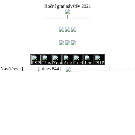
Roční graf návštěv 2021
25.11.2020
|
25.11.2022
Návštěvy :
[
537814
]
, dnes 844 |
|
Data
Diskuse
|
© Copyright