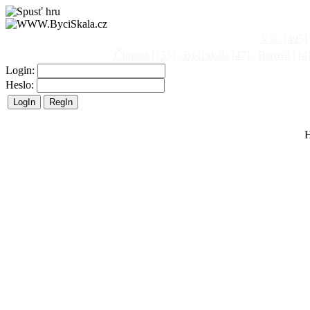
Vše
[495]
Činnost
[153]
Býčí skála
[47]
Barová
[14
Login:
Heslo:
H