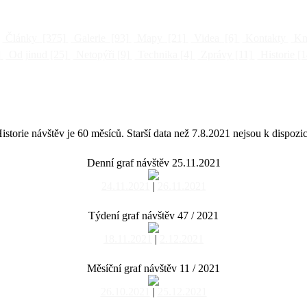
Články
[375]
Galerie
[93]
Mapy
[21]
Videa
[6]
Kontakty
Kni
]
Od jinud
[25]
Netopýři
[9]
Technika
[4]
Zprávy
[11]
Historie
[1
istorie návštěv je 60 měsíců. Starší data než 7.8.2021 nejsou k dispozic
Denní graf návštěv 25.11.2021
24.11.2021
|
26.11.2021
Týdení graf návštěv 47 / 2021
18.11.2021
|
2.12.2021
Měsíční graf návštěv 11 / 2021
26.10.2021
|
25.12.2021