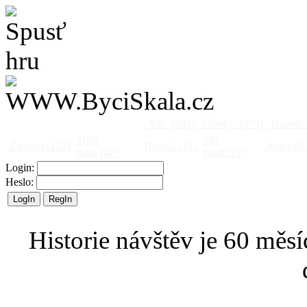
Vše
[495]
Články
[375]
Galerie
Býčí
Od
Činnost
[153]
Barová
[14]
Netopýři
skála
[47]
jinud
[25]
Login:
Heslo:
Historie návštěv je 60 měsí