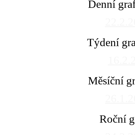
Denní gra
22.2.
Týdení gra
16.2.
Měsíční gr
26.1.
Roční g