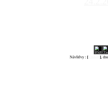
24.2.
Návštěvy :
[
536649
]
, dn