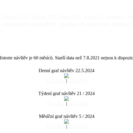
Články
[375]
Galerie
[93]
Mapy
[21]
Videa
[6]
Kontakty
Kni
]
Od jinud
[25]
Netopýři
[9]
Technika
[4]
Zprávy
[11]
Historie
[1
istorie návštěv je 60 měsíců. Starší data než 7.8.2021 nejsou k dispozic
Denní graf návštěv 22.5.2024
21.5.2024
|
23.5.2024
Týdení graf návštěv 21 / 2024
15.5.2024
|
29.5.2024
Měsíční graf návštěv 5 / 2024
21.4.2024
|
22.6.2024