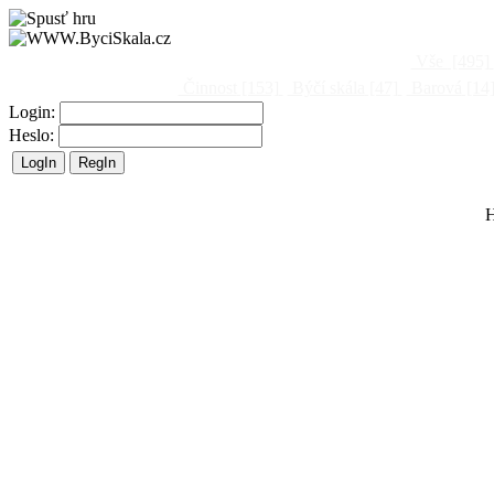
Vše
[495]
Činnost
[153]
Býčí skála
[47]
Barová
[14
Login:
Heslo:
H