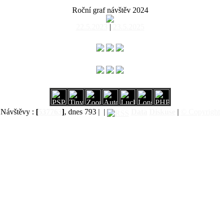
Roční graf návštěv 2024
22.5.2023
|
23.5.2025
Návštěvy :
[
537763
]
, dnes 793 |
|
Data
Diskuse
|
© Copyright