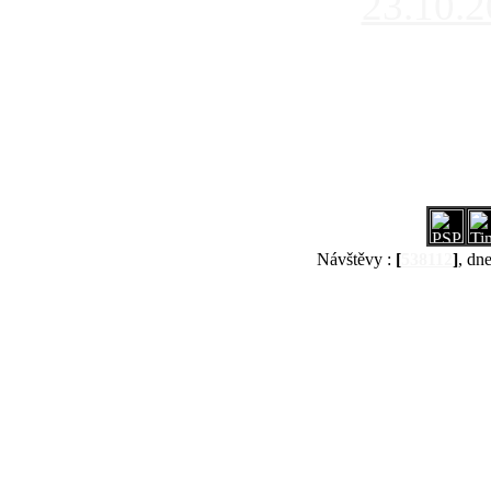
23.10.
Návštěvy :
[
538112
]
, dn