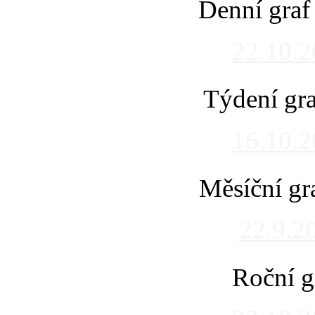
Denní graf
22.10.
Týdení gra
16.10.
Měsíční gr
22.9.2
Roční g