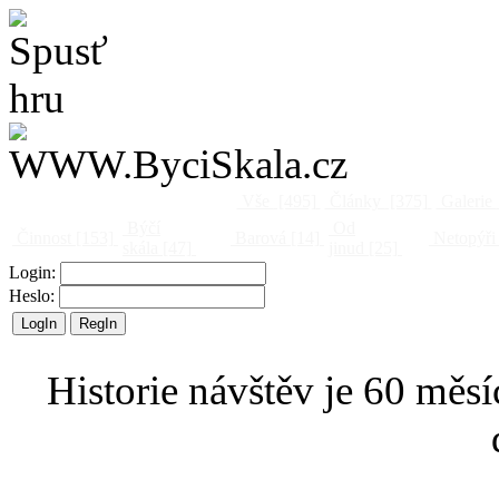
Vše
[495]
Články
[375]
Galerie
Býčí
Od
Činnost
[153]
Barová
[14]
Netopýři
skála
[47]
jinud
[25]
Login:
Heslo:
Historie návštěv je 60 měsí