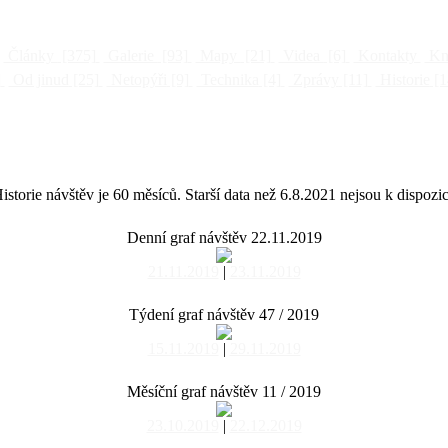
Články
[375]
Galerie
[93]
Mapy
[21]
Videa
[6]
Kontakty
Kni
]
Od jinud
[25]
Netopýři
[9]
Technika
[4]
Zprávy
[11]
Historie
[1
istorie návštěv je 60 měsíců. Starší data než 6.8.2021 nejsou k dispozic
Denní graf návštěv 22.11.2019
21.11.2019
|
23.11.2019
Týdení graf návštěv 47 / 2019
15.11.2019
|
29.11.2019
Měsíční graf návštěv 11 / 2019
23.10.2019
|
22.12.2019