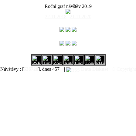
Roční graf návštěv 2019
22.11.2018
|
21.11.2020
Návštěvy :
[
536728
]
, dnes 457 |
|
Data
Diskuse
|
© Copyright