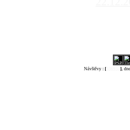
22.12.
Návštěvy :
[
536931
]
, dn