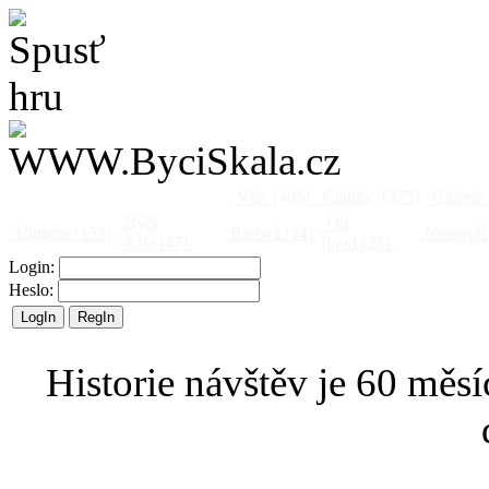
Vše
[495]
Články
[375]
Galerie
Býčí
Od
Činnost
[153]
Barová
[14]
Netopýři
skála
[47]
jinud
[25]
Login:
Heslo:
Historie návštěv je 60 měsí