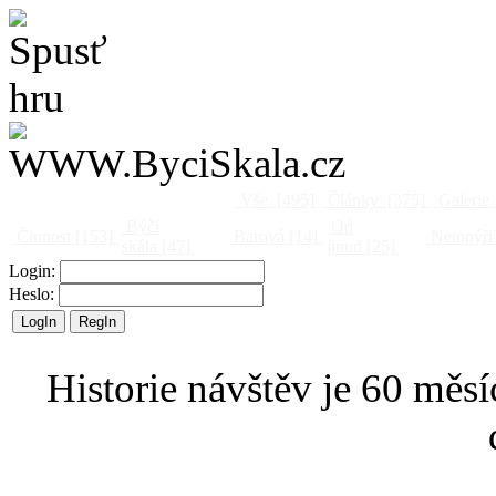
Vše
[495]
Články
[375]
Galerie
Býčí
Od
Činnost
[153]
Barová
[14]
Netopýři
skála
[47]
jinud
[25]
Login:
Heslo:
Historie návštěv je 60 měsí