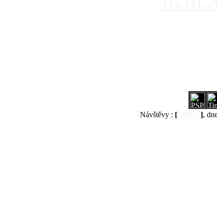
16.10.
Návštěvy :
[
538102
]
, dn