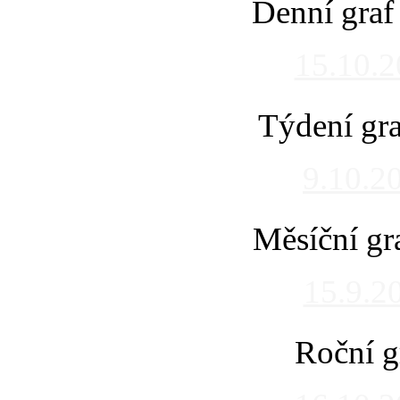
Denní graf
15.10.
Týdení gra
9.10.2
Měsíční gr
15.9.2
Roční g