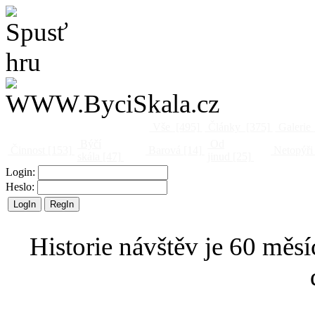
Vše
[495]
Články
[375]
Galerie
Býčí
Od
Činnost
[153]
Barová
[14]
Netopýři
skála
[47]
jinud
[25]
Login:
Heslo:
Historie návštěv je 60 měsí