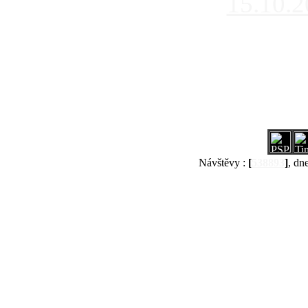
15.10.
Návštěvy :
[
538893
]
, dn