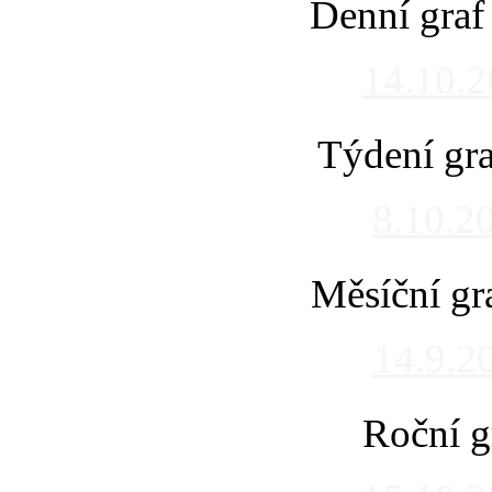
Denní graf
14.10.
Týdení gra
8.10.2
Měsíční gr
14.9.2
Roční g