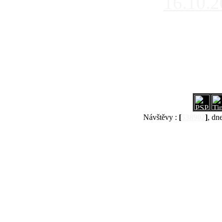
16.10.
Návštěvy :
[
538902
]
, dn