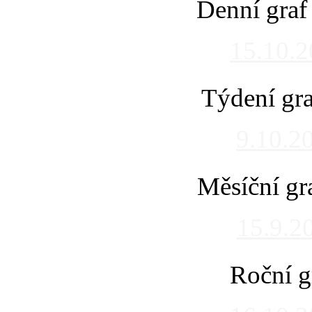
Denní graf
15.10.
Týdení gra
9.10.2
Měsíční gr
15.9.2
Roční g