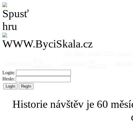
Vše
[495]
Články
[375]
Galerie
Býčí
Od
Činnost
[153]
Barová
[14]
Netopýři
skála
[47]
jinud
[25]
Login:
Heslo:
Historie návštěv je 60 měsí