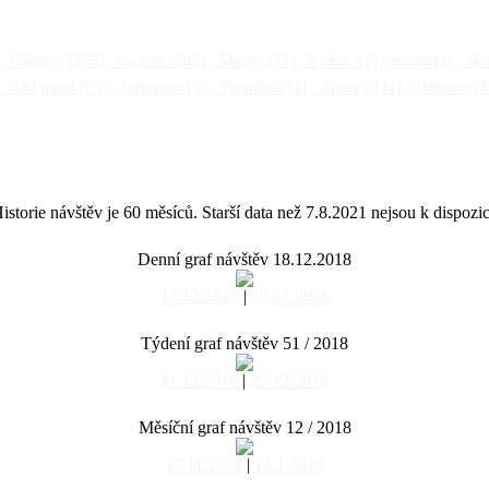
Články
[375]
Galerie
[93]
Mapy
[21]
Videa
[6]
Kontakty
Kni
]
Od jinud
[25]
Netopýři
[9]
Technika
[4]
Zprávy
[11]
Historie
[1
istorie návštěv je 60 měsíců. Starší data než 7.8.2021 nejsou k dispozic
Denní graf návštěv 18.12.2018
17.12.2018
|
19.12.2018
Týdení graf návštěv 51 / 2018
11.12.2018
|
25.12.2018
Měsíční graf návštěv 12 / 2018
17.11.2018
|
18.1.2019