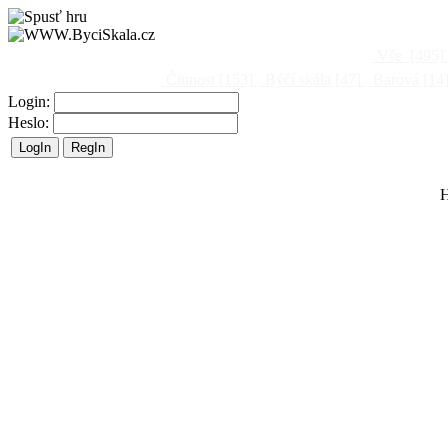
Vše
[495]
Činnost
[153]
Býčí skála
[47]
Barová
[14
Login:
Heslo:
H