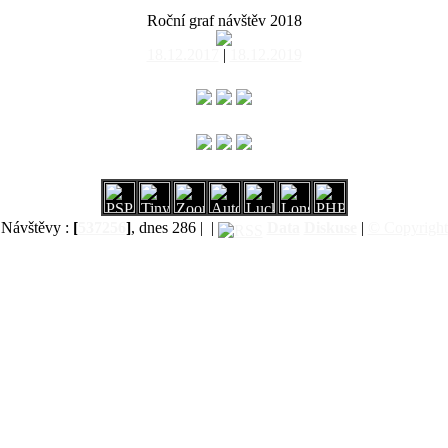
Roční graf návštěv 2018
18.12.2017
|
18.12.2019
Návštěvy :
[
537256
]
, dnes 286 |
|
Data
Diskuse
|
© Copyright