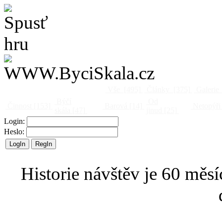
Vše
[495]
Články
[375]
Galerie
Býčí
Od
Činnost
[153]
Barová
[14]
Netopýři
skála
[47]
jinud
[25]
Login:
Heslo:
Historie návštěv je 60 měsí