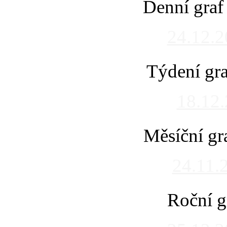
Denní graf
24.12.
Týdení gra
18.12
Měsíční gr
24.11.
Roční g