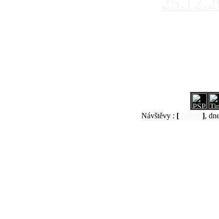
25.12.
Návštěvy :
[
538808
]
, dn