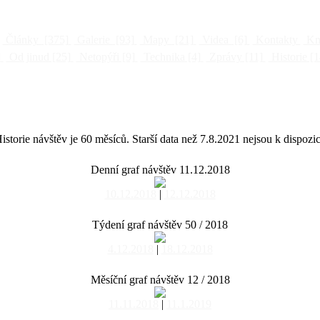
Články
[375]
Galerie
[93]
Mapy
[21]
Videa
[6]
Kontakty
Kni
]
Od jinud
[25]
Netopýři
[9]
Technika
[4]
Zprávy
[11]
Historie
[1
istorie návštěv je 60 měsíců. Starší data než 7.8.2021 nejsou k dispozic
Denní graf návštěv 11.12.2018
10.12.2018
|
12.12.2018
Týdení graf návštěv 50 / 2018
4.12.2018
|
18.12.2018
Měsíční graf návštěv 12 / 2018
11.11.2018
|
11.1.2019