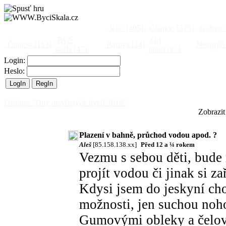
Vše
[495]
Články
[375]
Galerie
Býčí
Od
Činnost
[153]
Barová
[14]
Netopýři
skála
[47]
jinud
[25]
Login:
Heslo:
Diskuse "Dny otevřených dveří 2014"
Zobrazit
Plazení v bahně, průchod vodou apod. ?
Aleš
[85.158.138.xx]
Před 12 a ¼ rokem
Vezmu s sebou děti, bude 
projít vodou či jinak si za
Kdysi jsem do jeskyní cho
možnosti, jen suchou noho
Gumovými obleky a čelov