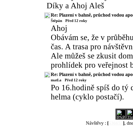
Díky a Ahoj Aleš
Re: Plazení v bahně, průchod vodou apo
Štěpán
Před 12 roky
Ahoj
Obávám se, že v průběhu
čas. A trasa pro návštěvn
Ale můžeš se zkusit doml
prohlídek pro veřejnost
Re: Plazení v bahně, průchod vodou apo
matl.a
Před 12 roky
Po 16.hodině spíš do tý 
helma (cyklo postačí).
Návštěvy :
[
536653
]
, dn