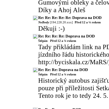
Gumovými obleky a čelov
Díky a Ahoj Aleš
Re: Re: Re: Re: Re: Doprava na DOD
NoBody
[194.228.20.xxx]
Před 12 a ¼ rokem
Děkuji :-)
Re: Re: Re: Re: Doprava na DOD
Štěpán
Před 12 a ¼ rokem
Tady přikládám link na P
jízdního řádu historickéh
http://byciskala.cz/MaR
Re: Re: Re: Doprava na DOD
Štěpán
Před 12 a ¼ rokem
Historický autobus zajiš
pouze při příležitosti Set
Tento rok je to tedy 24. 5.