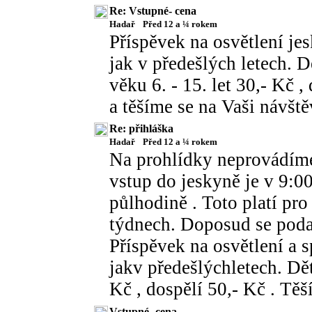
Re: Vstupné- cena
Hadař
Před 12 a ¼ rokem
Příspěvek na osvětlení jes
jak v předešlých letech. D
věku 6. - 15. let 30,- Kč 
a těšíme se na Vaši návšt
Re: přihláška
Hadař
Před 12 a ¼ rokem
Na prohlídky neprovádíme 
vstup do jeskyně je v 9:0
půlhodině . Toto platí pr
týdnech. Doposud se poda
Příspěvek na osvětlení a 
jakv předešlýchletech. Děti
Kč , dospělí 50,- Kč . Těš
Vstupné- cena