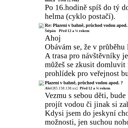
matl.a
Před 12 roky
Po 16.hodině spíš do tý d
helma (cyklo postačí).
Re: Plazení v bahně, průchod vodou apod.
Štěpán
Před 12 a ¼ rokem
Ahoj
Obávám se, že v průběhu 
A trasa pro návštěvníky j
můžeš se zkusit domluvit 
prohlídek pro veřejnost b
Plazení v bahně, průchod vodou apod. ?
Aleš
[85.158.138.xx]
Před 12 a ¼ rokem
Vezmu s sebou děti, bude 
projít vodou či jinak si za
Kdysi jsem do jeskyní cho
možnosti, jen suchou noho