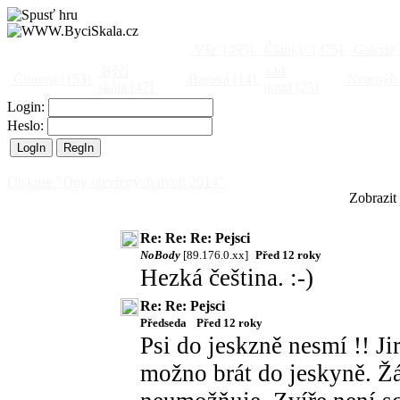
Vše
[495]
Články
[375]
Galerie
Býčí
Od
Činnost
[153]
Barová
[14]
Netopýři
skála
[47]
jinud
[25]
Login:
Heslo:
Diskuse "Dny otevřených dveří 2014"
Zobrazit
Re: Re: Re: Pejsci
NoBody
[89.176.0.xx]
Před 12 roky
Hezká čeština. :-)
Re: Re: Pejsci
Předseda
Před 12 roky
Psi do jeskzně nesmí !! Ji
možno brát do jeskyně. Žá