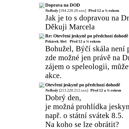
Doprava na DOD
NoBody
[194.228.20.xxx]
Před 12 a ¼ rokem
Jak je to s dopravou na D
Děkuji Marcela
Re: Otevření jeskyně po předchozí dohodě
Pekárek Aleš
Před 12 a ¼ rokem
Bohužel, Býčí skála není 
zde možné jen právě na D
zájem o speleologii, můžet
akce.
Otevření jeskyně po předchozí dohodě
NoBody
[213.220.212.xxx]
Před 12 a ¼ rokem
Dobrý den,
je možná prohlídka jesky
např. o státní svátek 8.5.
Na koho se lze obrátit?