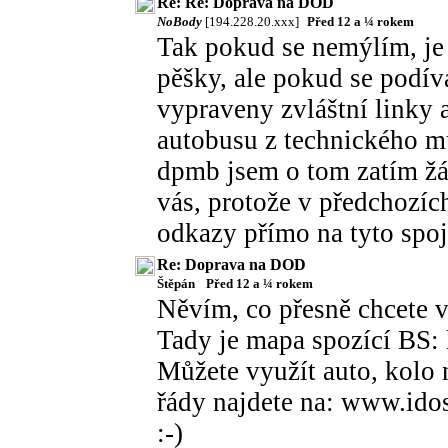
Re: Re: Doprava na DOD
NoBody
[194.228.20.xxx]
Před 12 a ¼ rokem
Tak pokud se nemýlím, je
pěšky, ale pokud se podí
vypraveny zvláštní linky 
autobusu z technického mu
dpmb jsem o tom zatím žá
vás, protože v předchozích
odkazy přímo na tyto spoj
Re: Doprava na DOD
Štěpán
Před 12 a ¼ rokem
Něvím, co přesně chcete v
Tady je mapa spozící BS:
Můžete využít auto, kolo 
řády najdete na: www.ido
:-)