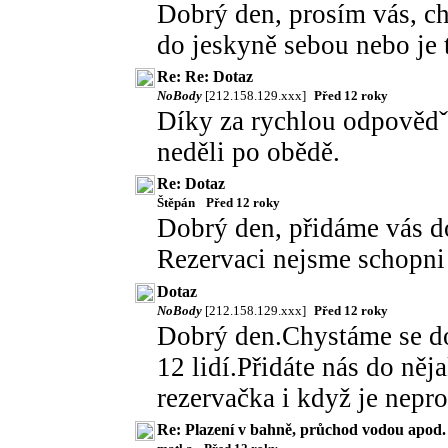
Dobrý den, prosím vás, ch
do jeskyně sebou nebo je 
Re: Re: Dotaz
NoBody
[212.158.129.xxx]
Před 12 roky
Díky za rychlou odpovědˇ
neděli po obědě.
Re: Dotaz
Štěpán
Před 12 roky
Dobrý den, přidáme vás d
Rezervaci nejsme schopni z
Dotaz
NoBody
[212.158.129.xxx]
Před 12 roky
Dobrý den.Chystáme se do
12 lidí.Přidáte nás do něj
rezervačka i když je nepr
Re: Plazení v bahně, průchod vodou apod.