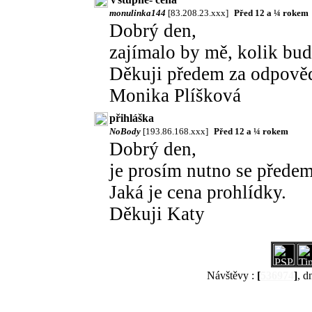
monulinka144
[83.208.23.xxx]
Před 12 a ¼ rokem
Dobrý den,
zajímalo by mě, kolik bud
Děkuji předem za odpověď
Monika Plíšková
přihláška
NoBody
[193.86.168.xxx]
Před 12 a ¼ rokem
Dobrý den,
je prosím nutno se předem
Jaká je cena prohlídky.
Děkuji Katy
Návštěvy :
[
536974
]
, d