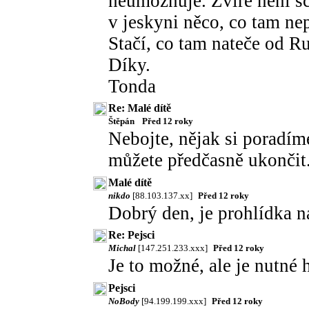
neumožňuje. Zvíře není s
v jeskyni něco, co tam nep
Stačí, co tam nateče od Ru
Díky.
Tonda
Re: Malé dítě
Štěpán
Před 12 roky
Nebojte, nějak si poradí
můžete předčasně ukončit
Malé dítě
nikdo
[88.103.137.xx]
Před 12 roky
Dobrý den, je prohlídka ná
Re: Pejsci
Michal
[147.251.233.xxx]
Před 12 roky
Je to možné, ale je nutné 
Pejsci
NoBody
[94.199.199.xxx]
Před 12 roky