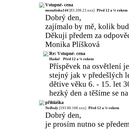
Vstupné- cena
monulinka144
[83.208.23.xxx]
Před 12 a ¼ rokem
Dobrý den,
zajímalo by mě, kolik bud
Děkuji předem za odpověď
Monika Plíšková
Re: Vstupné- cena
Hadař
Před 12 a ¼ rokem
Příspěvek na osvětlení j
stejný jak v předešlých l
dětive věku 6. - 15. let 
hezký den a těšíme se na
přihláška
NoBody
[193.86.168.xxx]
Před 12 a ¼ rokem
Dobrý den,
je prosím nutno se předem