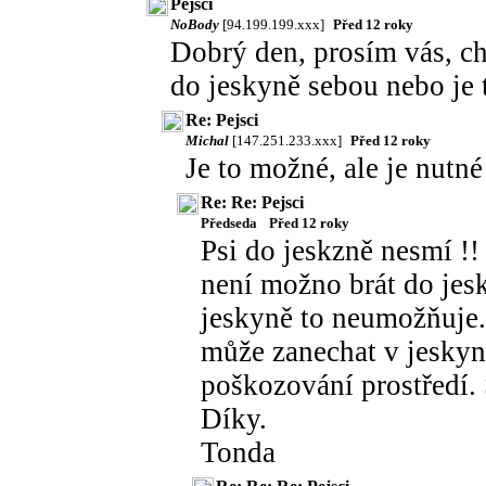
Pejsci
NoBody
[94.199.199.xxx]
Před 12 roky
Dobrý den, prosím vás, ch
do jeskyně sebou nebo je 
Re: Pejsci
Michal
[147.251.233.xxx]
Před 12 roky
Je to možné, ale je nutn
Re: Re: Pejsci
Předseda
Před 12 roky
Psi do jeskzně nesmí !!
není možno brát do jes
jeskyně to neumožňuje.
může zanechat v jeskyni
poškozování prostředí. 
Díky.
Tonda