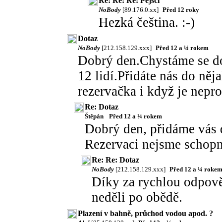
Re: Re: Re: Pejsci
NoBody
[89.176.0.xx]
Před 12 roky
Hezká čeština. :-)
Dotaz
NoBody
[212.158.129.xxx]
Před 12 a ¼ rokem
Dobrý den.Chystáme se do
12 lidí.Přidáte nás do něj
rezervačka i když je nepr
Re: Dotaz
Štěpán
Před 12 a ¼ rokem
Dobrý den, přidáme vás 
Rezervaci nejsme schopni
Re: Re: Dotaz
NoBody
[212.158.129.xxx]
Před 12 a ¼ roke
Díky za rychlou odpově
neděli po obědě.
Plazení v bahně, průchod vodou apod. ?