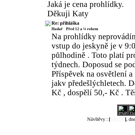
Jaká je cena prohlídky.
Děkuji Katy
Re: přihláška
Hadař
Před 12 a ¼ rokem
Na prohlídky neprovádím
vstup do jeskyně je v 9:
půlhodině . Toto platí p
týdnech. Doposud se pod
Příspěvek na osvětlení a
jakv předešlýchletech. Dět
Kč , dospělí 50,- Kč . Tě
Návštěvy :
[
540238
]
, dn