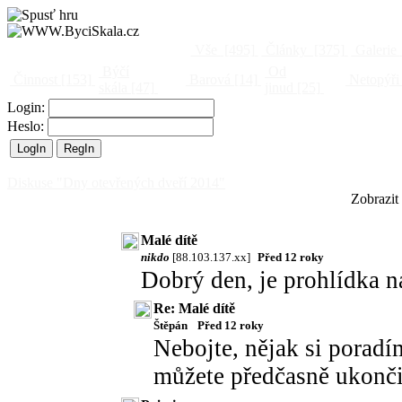
Vše
[495]
Články
[375]
Galerie
Býčí
Od
Činnost
[153]
Barová
[14]
Netopýři
skála
[47]
jinud
[25]
Login:
Heslo:
Diskuse "Dny otevřených dveří 2014"
Zobrazit
Malé dítě
nikdo
[88.103.137.xx]
Před 12 roky
Dobrý den, je prohlídka ná
Re: Malé dítě
Štěpán
Před 12 roky
Nebojte, nějak si porad
můžete předčasně ukonči