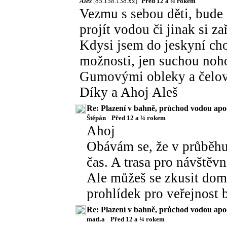
Aleš
[85.158.138.xx]
Před 12 a ¼ rokem
Vezmu s sebou děti, bude 
projít vodou či jinak si za
Kdysi jsem do jeskyní cho
možnosti, jen suchou noho
Gumovými obleky a čelov
Díky a Ahoj Aleš
Re: Plazení v bahně, průchod vodou apo
Štěpán
Před 12 a ¼ rokem
Ahoj
Obávám se, že v průběhu
čas. A trasa pro návštěvn
Ale můžeš se zkusit doml
prohlídek pro veřejnost
Re: Plazení v bahně, průchod vodou apo
matl.a
Před 12 a ¼ rokem