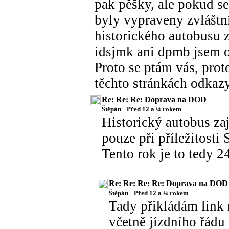
pak pěšky, ale pokud 
byly vypraveny zvláštn
historického autobusu z
idsjmk ani dpmb jsem o
Proto se ptám vás, prot
těchto stránkách odkazy
Re: Re: Re: Doprava na DOD
Štěpán
Před 12 a ¼ rokem
Historický autobus za
pouze při příležitosti
Tento rok je to tedy 24
Re: Re: Re: Re: Doprava na DOD
Štěpán
Před 12 a ¼ rokem
Tady přikládám link 
včetně jízdního řádu