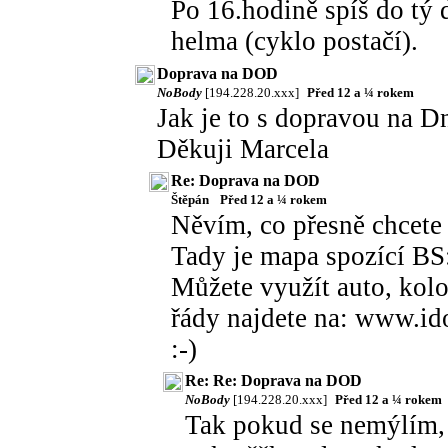
Po 16.hodině spíš do tý 
helma (cyklo postačí).
Doprava na DOD
NoBody
[194.228.20.xxx]
Před 12 a ¼ rokem
Jak je to s dopravou na D
Děkuji Marcela
Re: Doprava na DOD
Štěpán
Před 12 a ¼ rokem
Něvím, co přesně chcete 
Tady je mapa spozící BS
Můžete využít auto, kol
řády najdete na: www.id
:-)
Re: Re: Doprava na DOD
NoBody
[194.228.20.xxx]
Před 12 a ¼ rokem
Tak pokud se nemýlím, 