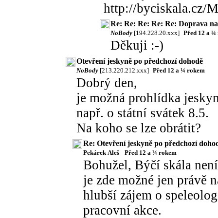
http://byciskala.cz
Re: Re: Re: Re: Re: Doprava 
NoBody
[194.228.20.xxx]
Před 12 a ¼
Děkuji :-)
Otevření jeskyně po předchozí dohodě
NoBody
[213.220.212.xxx]
Před 12 a ¼ rokem
Dobrý den,
je možná prohlídka jesky
např. o státní svátek 8.5.
Na koho se lze obrátit?
Re: Otevření jeskyně po předchozí doho
Pekárek Aleš
Před 12 a ¼ rokem
Bohužel, Býčí skála není
je zde možné jen právě 
hlubší zájem o speleologi
pracovní akce.