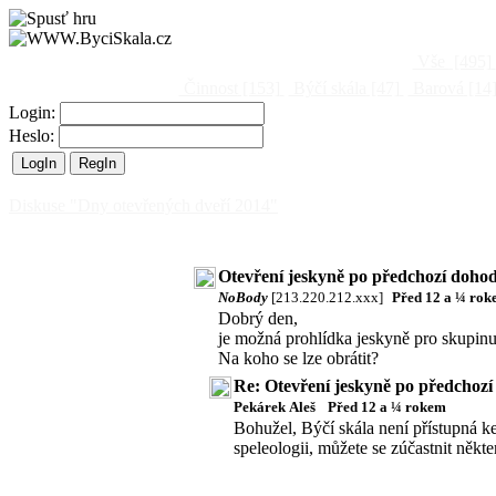
Vše
[495]
Činnost
[153]
Býčí skála
[47]
Barová
[14
Login:
Heslo:
Diskuse "Dny otevřených dveří 2014"
Otevření jeskyně po předchozí doho
NoBody
[213.220.212.xxx]
Před 12 a ¼ ro
Dobrý den,
je možná prohlídka jeskyně pro skupinu
Na koho se lze obrátit?
Re: Otevření jeskyně po předchoz
Pekárek Aleš
Před 12 a ¼ rokem
Bohužel, Býčí skála není přístupná k
speleologii, můžete se zúčastnit někte