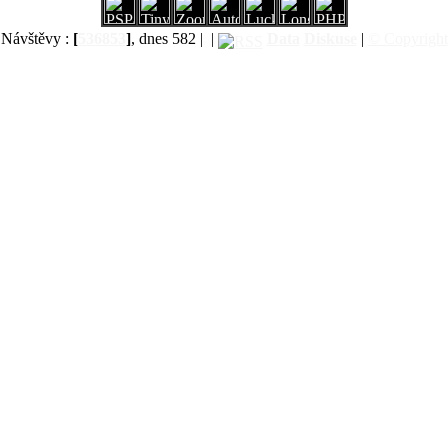
Návštěvy :
[
536853
]
, dnes 582 |
|
Data
Diskuse
|
© Copyright