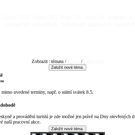
Články
[375]
Galerie
[93]
Mapy
[21]
Videa
[6]
Kontakty
Kni
]
Od jinud
[25]
Netopýři
[9]
Technika
[4]
Zprávy
[11]
Historie
[1
Zobrazit : témata /
vlákna
/
podle času
dě
kem
 mimo uvedené termíny, např. o státní svátek 8.5.
í dohodě
eskyně a provádění turistú je zde možné jen právě na Dny otevřených d
ré naší pracovní akce.