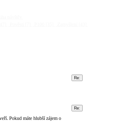
ha návštěv
47]
Pověsti
[7]
P100
[35]
Zamyšlení
[43]
veří. Pokud máte hlubší zájem o