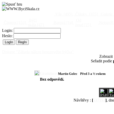
Vše
[495]
Články
[375]
Galerie
Býčí
Od
Činnost
[153]
Barová
[14]
Netopýři
skála
[47]
jinud
[25]
Login:
Heslo:
Diskuse "Záhada nálezu bronzového býčka"
Zobrazit
Seřadit podle
Gratulace
Martin Golec
Před 3 a ½ rokem
Bez odpovědí.
Návštěvy :
[
537193
]
, dn