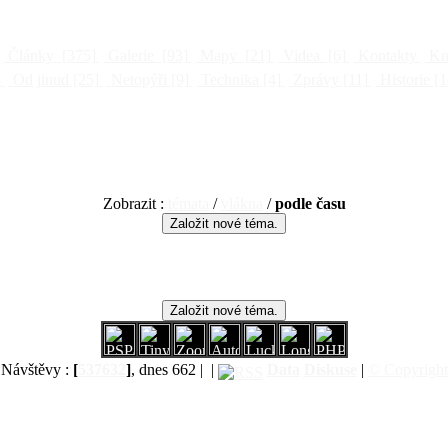
Články
[375]
Galerie
[93]
Mapy
[21]
Videa
[6]
Kontakty
Kni
]
Od jinud
[25]
Netopýři
[9]
Technika
[4]
Zprávy
[11]
Historie
[1
Zobrazit :
témata
/
vlákna
/
podle času
Návštěvy :
[
537632
]
, dnes 662 |
|
Data
Diskuse
|
© Copyright