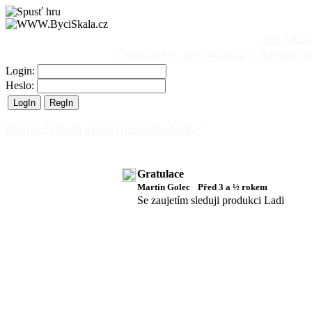
Vše
[495]
Činnost
[153]
Býčí skála
[47]
Barová
[14
Login:
Heslo:
Diskuse "Záhada nálezu bronzového býčka"
Gratulace
Martin Golec
Před 3 a ½ rokem
Se zaujetím sleduji produkci Ladi