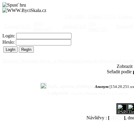
Vše
[495]
Články
[375]
Galerie
Býčí
Od
Činnost
[153]
Barová
[14]
Netopýři
skála
[47]
jinud
[25]
Login:
Heslo:
Diskuse "Hermann Bock - z Moravského krasu do jeskyní pod Dach
Zobrazit
Seřadit podle
Bock, oprava překlepu
Anonym
[154.20.251.xx
1 odpověď
,
vložil(a)
Martin
před 12 a ¾ rokem
Návštěvy :
[
540154
]
, dn