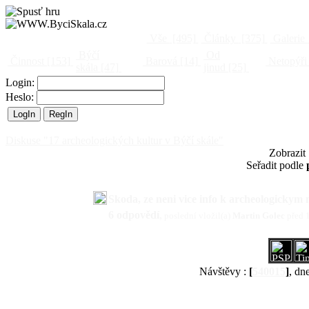
Vše
[495]
Články
[375]
Galerie
Býčí
Od
Činnost
[153]
Barová
[14]
Netopýři
skála
[47]
jinud
[25]
Login:
Heslo:
Diskuse "17 archeologických kultur v Býčí skále"
Zobrazit
Seřadit podle
Skoda, ze neni vice info k archeologickym
6 odpovědí
,
poslední vložil(a)
Martin Golec
před 
Návštěvy :
[
540015
]
, dn