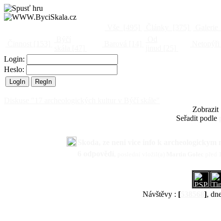
Vše
[495]
Články
[375]
Galerie
Býčí
Od
Činnost
[153]
Barová
[14]
Netopýři
skála
[47]
jinud
[25]
Login:
Heslo:
Diskuse "17 archeologických kultur v Býčí skále"
Zobrazit
Seřadit podle
Skoda, ze neni vice info k archeologickym
6 odpovědí
,
poslední vložil(a)
Martin Golec
před 
Návštěvy :
[
538568
]
, dn