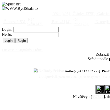
Vše
[495]
Články
[375]
Galerie
Býčí
Od
Činnost
[153]
Barová
[14]
Netopýři
skála
[47]
jinud
[25]
Login:
Heslo:
Diskuse "Augiášův Dóm"
Zobrazit
Seřadit podle
NoBody řekl/a:
NoBody
[94.112.182.xxx]
Před 
2 odpovědi
,
poslední vložil(a)
NoBody
před 16 a 
Návštěvy :
[
537872
]
, d