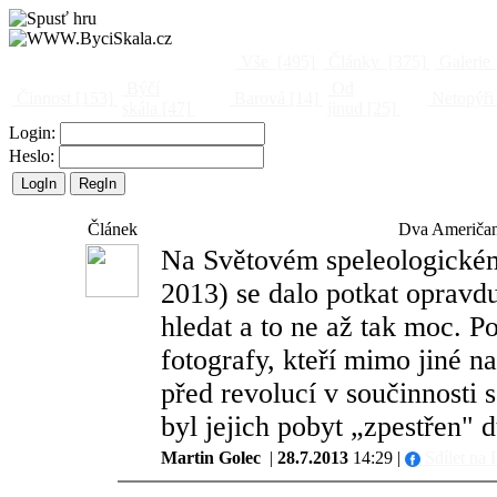
Vše
[495]
Články
[375]
Galerie
Býčí
Od
Činnost
[153]
Barová
[14]
Netopýři
skála
[47]
jinud
[25]
Login:
Heslo:
Článek
Dva Američani
Na Světovém speleologické
2013) se dalo potkat opravdu
hledat a to ne až tak moc. P
fotografy, kteří mimo jiné n
před revolucí v součinnosti
byl jejich pobyt „zpestřen" 
Martin Golec
|
28.7.2013
14:29 |
Sdílet na