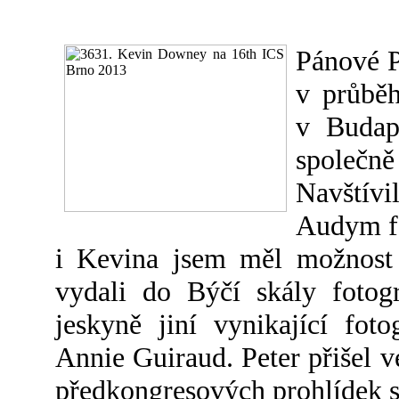
Pánové P
v průběh
v Budap
společně
Navštívi
Audym fo
i Kevina jsem měl možnost 
vydali do Býčí skály fotogr
jeskyně jiní vynikající fot
Annie Guiraud. Peter přišel v
předkongresových prohlídek s