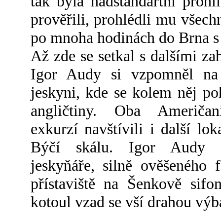
tak byla nadstandartní proh
prověřili, prohlédli mu všechn
po mnoha hodinách do Brna s u
Až zde se setkal s dalšími za
Igor Audy si vzpomněl na 
jeskyni, kde se kolem něj po
angličtiny. Oba Američan
exkurzí navštívili i další lo
Býčí skálu. Igor Audy 
jeskyňáře, silně ověšeného 
přístaviště na Šenkově sifo
kotoul vzad se vší drahou výb