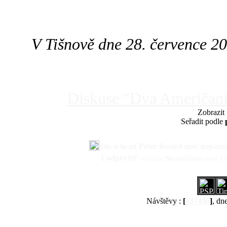
V Tišnově dne 28. července 2
Diskuse "Dva Američani
Zobrazit
Seřadit podle
On si to už Peter Bosted moc nepama
1 odpověď
,
vložil(a)
Martin Golec
před 13
Návštěvy :
[
537446
]
, dn