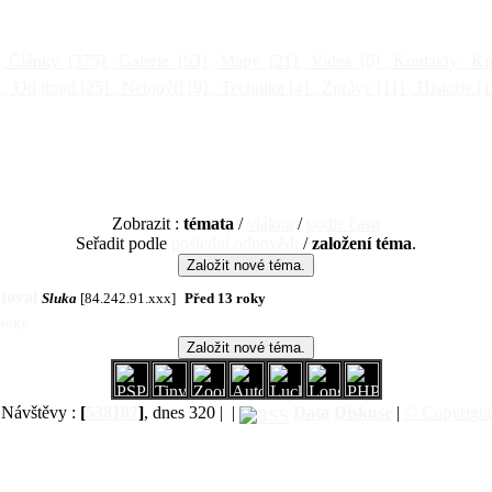
Články
[375]
Galerie
[93]
Mapy
[21]
Videa
[6]
Kontakty
Kni
]
Od jinud
[25]
Netopýři
[9]
Technika
[4]
Zprávy
[11]
Historie
[1
Zobrazit :
témata
/
vlákna
/
podle času
Seřadit podle
poslední odpovědi
/
založení téma
.
toval
Sluka
[84.242.91.xxx]
Před 13 roky
 roky
Návštěvy :
[
538187
]
, dnes 320 |
|
Data
Diskuse
|
© Copyright