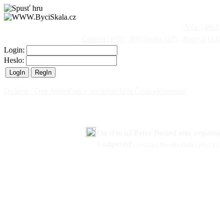
Vše
[495]
Činnost
[153]
Býčí skála
[47]
Barová
[14
Login:
Heslo:
Diskuse "Dva Američani v socialistickém Československu"
On si to už Peter Bosted moc nepama
1 odpověď
,
vložil(a)
Martin Golec
před 13