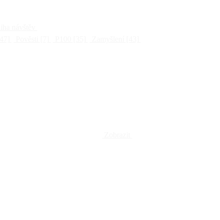
ha návštěv
47]
Pověsti
[7]
P100
[35]
Zamyšlení
[43]
Zobrazit