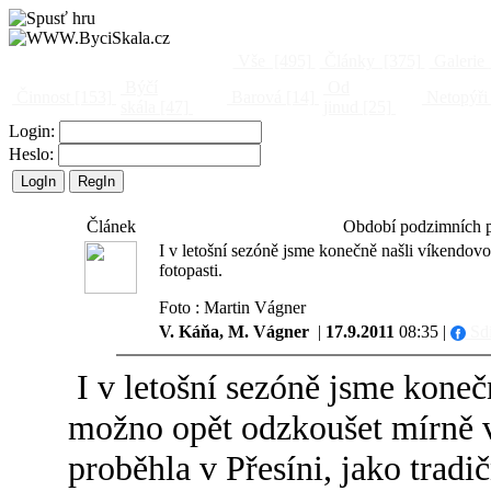
Vše
[495]
Články
[375]
Galerie
Býčí
Od
Činnost
[153]
Barová
[14]
Netopýři
skála
[47]
jinud
[25]
Login:
Heslo:
Článek
Období podzimních př
I v letošní sezóně jsme konečně našli víkendov
fotopasti.
Foto : Martin Vágner
V. Káňa, M. Vágner
|
17.9.2011
08:35 |
Sdí
I v letošní sezóně jsme koneč
možno opět odzkoušet mírně v
proběhla v Přesíni, jako trad