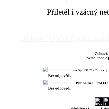
Přiletěl i vzácný ne
Diskuse "Období podzimních 
Zobrazit
Seřadit podle
smejky řekl/a:
smejky
[131.217.255.xxx]
Bez odpovědí.
Zkouška funkce
Petr Koukal
Před 14 
Bez odpovědí.
Návštěvy :
[
538079
]
, dn