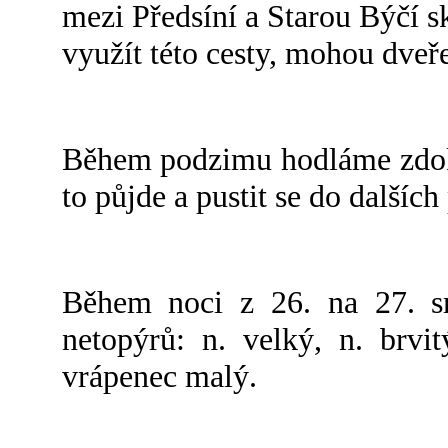
mezi Předsíní a Starou Býčí s
využít této cesty, mohou dveře 
Během podzimu hodláme zdoko
to půjde a pustit se do dalších
Během noci z 26. na 27. sr
netopýrů: n. velký, n. brvit
vrápenec malý.