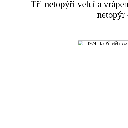
Tři netopýři velcí a vrápe
netopýr 