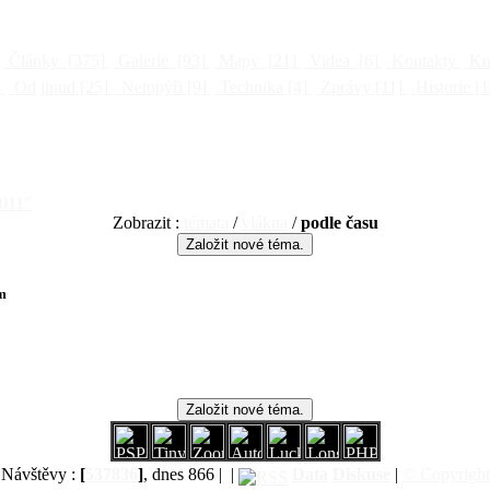
Články
[375]
Galerie
[93]
Mapy
[21]
Videa
[6]
Kontakty
Kni
]
Od jinud
[25]
Netopýři
[9]
Technika
[4]
Zprávy
[11]
Historie
[1
2011"
Zobrazit :
témata
/
vlákna
/
podle času
m
Návštěvy :
[
537836
]
, dnes 866 |
|
Data
Diskuse
|
© Copyright