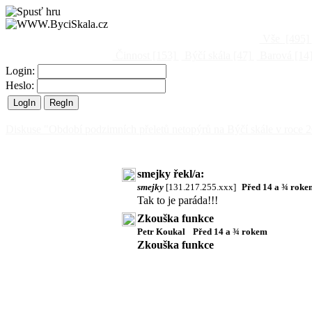
Vše
[495]
Činnost
[153]
Býčí skála
[47]
Barová
[14
Login:
Heslo:
Diskuse "Období podzimních přeletů netopýrů na Býčí skále v roce 
smejky řekl/a:
smejky
[131.217.255.xxx]
Před 14 a ¾ roke
Tak to je paráda!!!
Zkouška funkce
Petr Koukal
Před 14 a ¾ rokem
Zkouška funkce