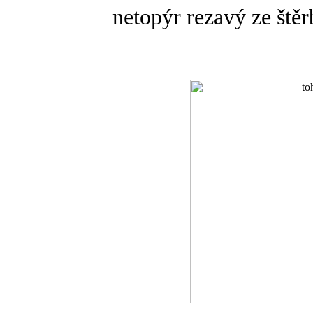
netopýr rezavý ze štěr