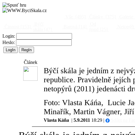
Vše
[495]
Články
[375]
Galerie
Býčí
Od
Činnost
[153]
Barová
[14]
Netopýři
skála
[47]
jinud
[25]
Login:
Heslo:
Článek
Býčí skála je jedním z nejv
republice. Pravidelně jejích 
netopýrů (2011) jedenácti dr
Foto: Vlasta Káńa, Lucie J
Minařík, Martin Vágner, Jiř
Vlasta Káňa
|
5.9.2011
18:29 |
Sdílet na Fa