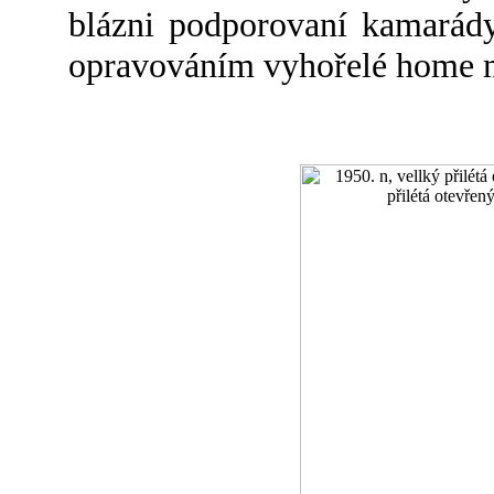
blázni podporovaní kamarády
opravováním vyhořelé home m