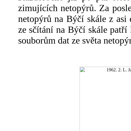
zimujících netopýrů. Za posled
netopýrů na Býčí skále z asi 
ze sčítání na Býčí skále patř
souborům dat ze světa netopý