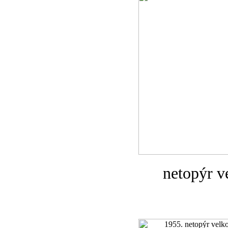
netopýr v