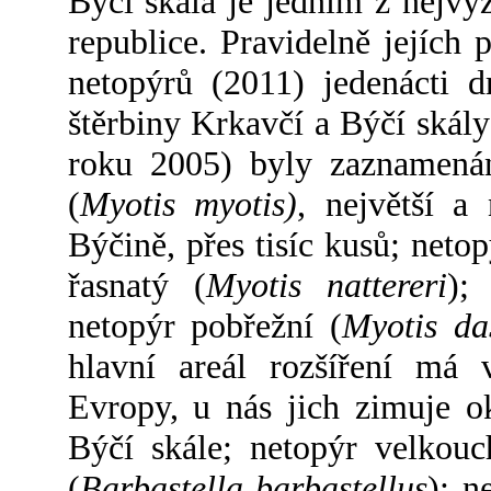
Býčí skála je jedním z nejv
republice. Pravidelně jejích 
netopýrů (2011) jedenácti d
štěrbiny Krkavčí a Býčí skál
roku 2005) byly zaznamenán
(
Myotis myotis)
, největší a
Býčině, přes tisíc kusů; netop
řasnatý (
Myotis nattereri
);
netopýr pobřežní (
Myotis da
hlavní areál rozšíření má 
Evropy, u nás jich zimuje o
Býčí skále; netopýr velkouc
(
Barbastella barbastellus
); n