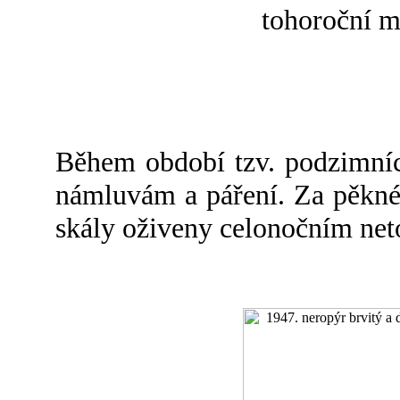
tohoroční m
Během období tzv. podzimních
námluvám a páření. Za pěkné
skály oživeny celonočním ne