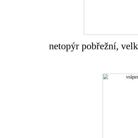
netopýr pobřežní, velk