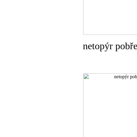
netopýr pobře