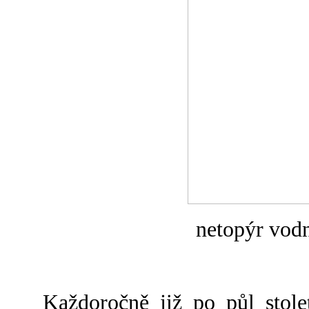
netopýr vodn
Každoročně již po půl stole