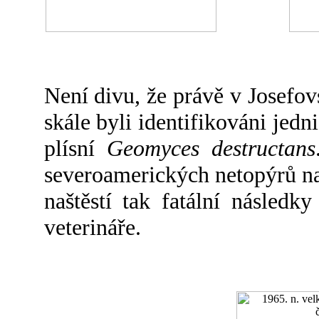
Není divu, že právě v Josefov
skále byli identifikováni jed
plísní
Geomyces destructans
severoamerických netopýrů na 
naštěstí tak fatální násled
veterináře.