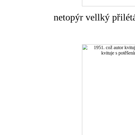
netopýr vellký přilé