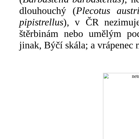
dlouhouchý (
Plecotus austr
pipistrellus
), v ČR nezimuje
štěrbinám nebo umělým pod
jinak, Býčí skála; a vrápenec 