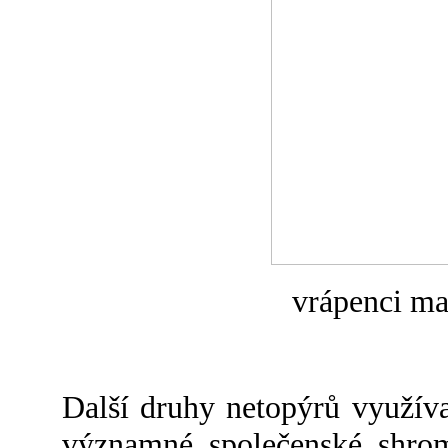
vrápenci ma
Další druhy netopýrů využíva
významné společenské shrom