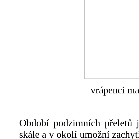
vrápenci ma
Období podzimních přeletů j
skále a v okolí umožní zachyti