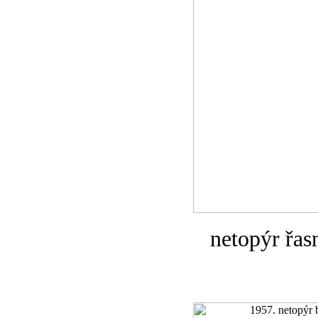
netopýr řas