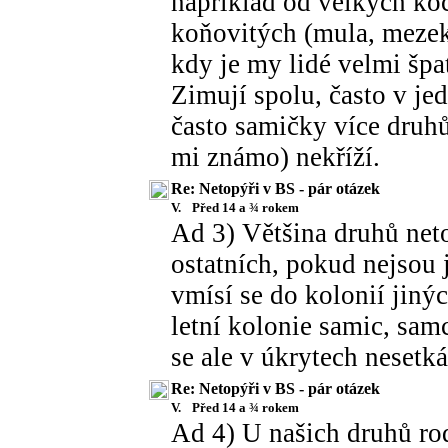
například od velkých koče
koňovitých (mula, mezek
kdy je my lidé velmi špa
Zimují spolu, často v jed
často samičky více druhů
mi známo) nekříží.
Re: Netopýři v BS - pár otázek
V.
Před 14 a ¾ rokem
Ad 3) Většina druhů net
ostatních, pokud nejsou 
vmísí se do kolonií jinýc
letní kolonie samic, sam
se ale v úkrytech nesetká
Re: Netopýři v BS - pár otázek
V.
Před 14 a ¾ rokem
Ad 4) U našich druhů rod