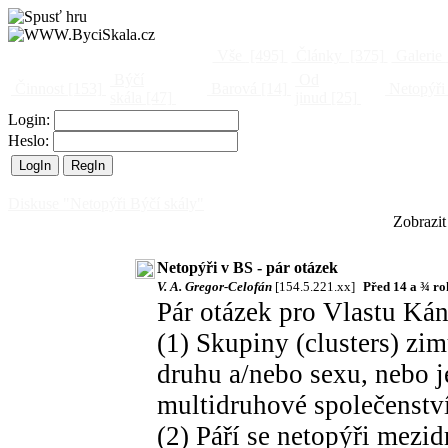
Vše
[495]
Články
[375]
Galerie
Býčí
Od
Činnost
[153]
Barová
[14]
Netopýři
skála
[47]
jinud
[25]
Login:
Heslo:
Diskuse "Netopýři Býčí skály"
Zobrazit
Netopýři v BS - pár otázek
V. A. Gregor-Celofán
[154.5.221.xx]
Před 14 a ¾ r
Pár otázek pro Vlastu Kánu 
(1) Skupiny (clusters) zim
druhu a/nebo sexu, nebo j
multidruhové společenstv
(2) Páří se netopýři mezi