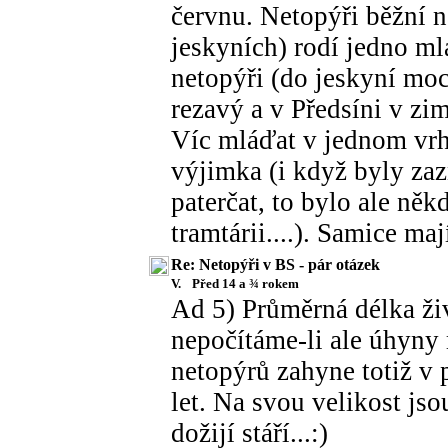
červnu. Netopýři běžní n
jeskyních) rodí jedno ml
netopýři (do jeskyní moc
rezavý a v Předsíni v zim
Víc mláďat v jednom vrh
výjimka (i když byly zaz
paterčat, to bylo ale něk
tramtárii....). Samice maj
Re: Netopýři v BS - pár otázek
V.
Před 14 a ¾ rokem
Ad 5) Průměrná délka živ
nepočítáme-li ale úhyny m
netopýrů zahyne totiž v 
let. Na svou velikost js
dožijí stáří...:)