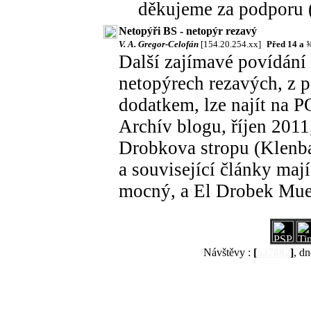
děkujeme za podporu (
Netopýři BS - netopýr rezavý
V. A. Gregor-Celofán
[154.20.254.xx]
Před 14 a 
Další zajímavé povídání 
netopýrech rezavých, z 
dodatkem, lze najít na
Archív blogu, říjen 2011
Drobkova stropu (Klenba 
a související články ma
mocný, a El Drobek Muert
Návštěvy :
[
537882
]
, dn