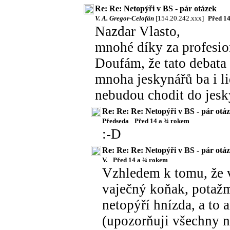
Re: Re: Netopýři v BS - pár otázek
V. A. Gregor-Celofán
[154.20.242.xxx]
Před 1
Nazdar Vlasto,
mnohé díky za profesion
Doufám, že tato debata
mnoha jeskynářů ba i l
nebudou chodit do jesky
Re: Re: Re: Netopýři v BS - pár otá
Předseda
Před 14 a ¾ rokem
:-D
Re: Re: Re: Netopýři v BS - pár otá
V.
Před 14 a ¾ rokem
Vzhledem k tomu, že v
vaječný koňak, potažm
netopýří hnízda, a to 
(upozorňuji všechny nez