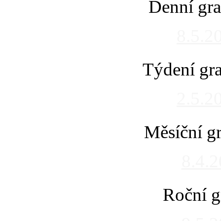
Denní gra
8.5.2
Týdení gra
2.5.2
Měsíční gr
8.4.
Roční g