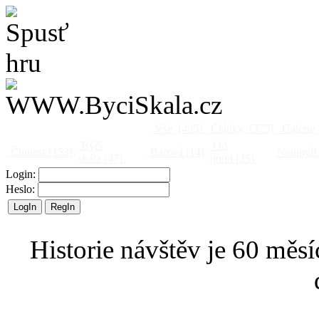
Vše
[495]
Články
[375]
Galerie
Býčí
Od
Činnost
[153]
Barová
[14]
Netopýři
skála
[47]
jinud
[25]
Login:
Heslo:
Historie návštěv je 60 měsí