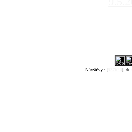
9.5.
Návštěvy :
[
537620
]
, dn