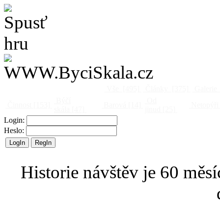
Vše
[495]
Články
[375]
Galerie
Býčí
Od
Činnost
[153]
Barová
[14]
Netopýři
skála
[47]
jinud
[25]
Login:
Heslo:
Historie návštěv je 60 měsí