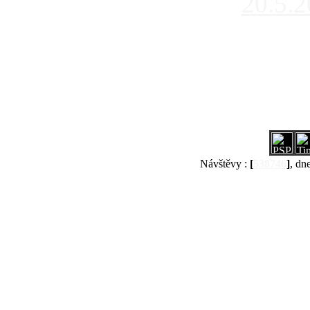
20.5.
Návštěvy :
[
538746
]
, dn