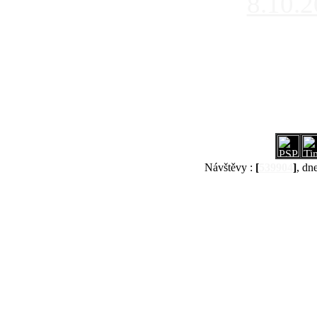
8.10.
Návštěvy :
[
539904
]
, dn