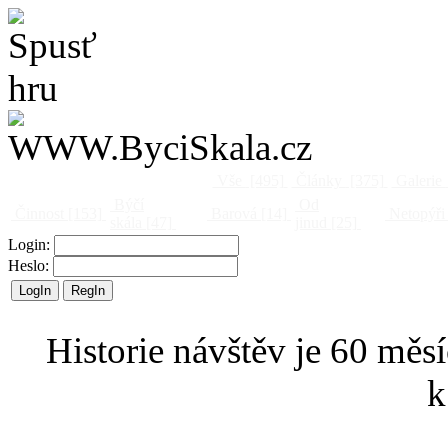
Vše
[495]
Články
[375]
Galerie
Býčí
Od
Činnost
[153]
Barová
[14]
Netopýři
skála
[47]
jinud
[25]
Login:
Heslo:
Historie návštěv je 60 měsí
k