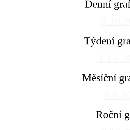
Denní gra
7.10.
Týdení gra
1.10.2
Měsíční gr
8.9.2
Roční g