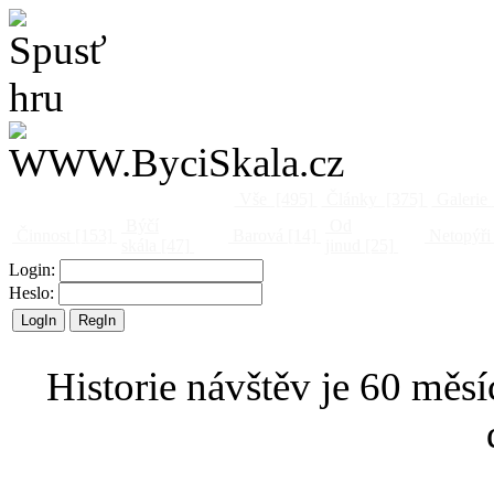
Vše
[495]
Články
[375]
Galerie
Býčí
Od
Činnost
[153]
Barová
[14]
Netopýři
skála
[47]
jinud
[25]
Login:
Heslo:
Historie návštěv je 60 měsí