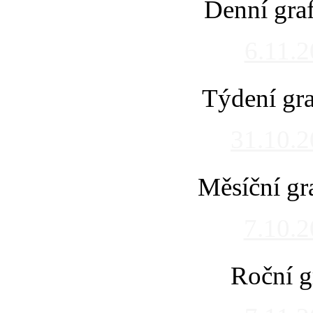
Denní gra
6.11.
Týdení gra
31.10.
Měsíční gr
7.10.
Roční g