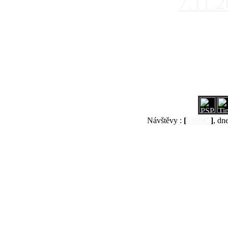
7.11.
Návštěvy :
[
538065
]
, dn