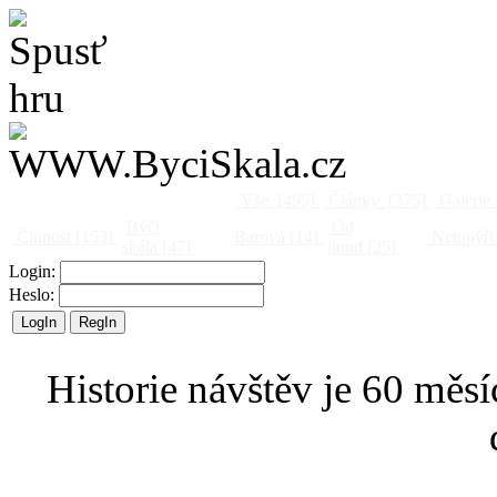
Vše
[495]
Články
[375]
Galerie
Býčí
Od
Činnost
[153]
Barová
[14]
Netopýři
skála
[47]
jinud
[25]
Login:
Heslo:
Historie návštěv je 60 měsí