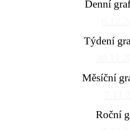
Denní gra
6.12.
Týdení gra
30.11.
Měsíční gr
7.11.
Roční g