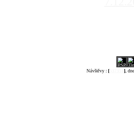
7.12.
Návštěvy :
[
537351
]
, dn