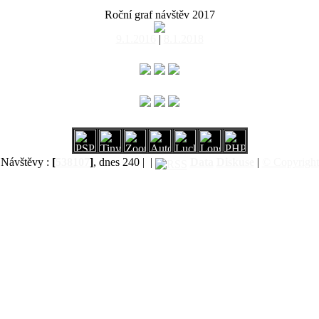
Roční graf návštěv 2017
9.1.2016
|
8.1.2018
Návštěvy :
[
538107
]
, dnes 240 |
|
Data
Diskuse
|
© Copyright