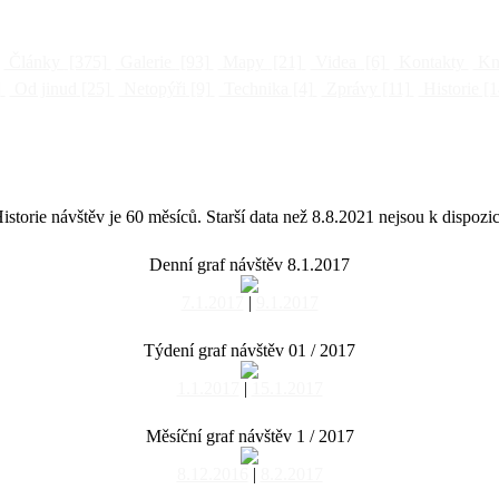
Články
[375]
Galerie
[93]
Mapy
[21]
Videa
[6]
Kontakty
Kni
]
Od jinud
[25]
Netopýři
[9]
Technika
[4]
Zprávy
[11]
Historie
[1
istorie návštěv je 60 měsíců. Starší data než 8.8.2021 nejsou k dispozic
Denní graf návštěv 8.1.2017
7.1.2017
|
9.1.2017
Týdení graf návštěv 01 / 2017
1.1.2017
|
15.1.2017
Měsíční graf návštěv 1 / 2017
8.12.2016
|
8.2.2017