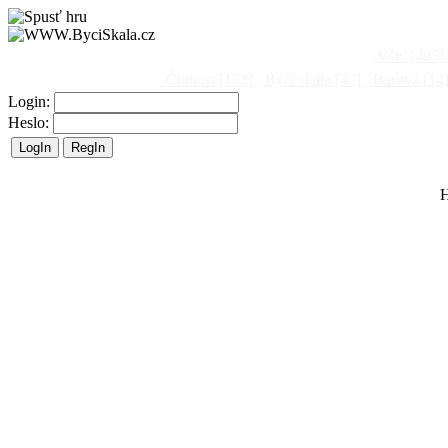
Vše
[495]
Činnost
[153]
Býčí skála
[47]
Barová
[14
Login:
Heslo:
H