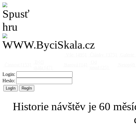
Vše
[495]
Články
[375]
Galerie
Býčí
Od
Činnost
[153]
Barová
[14]
Netopýři
skála
[47]
jinud
[25]
Login:
Heslo:
Historie návštěv je 60 měsí