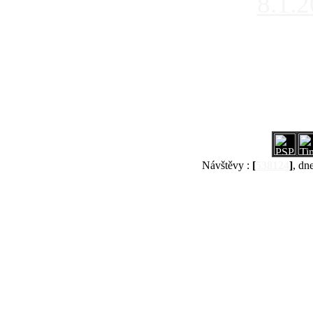
8.1.
Návštěvy :
[
538124
]
, dn