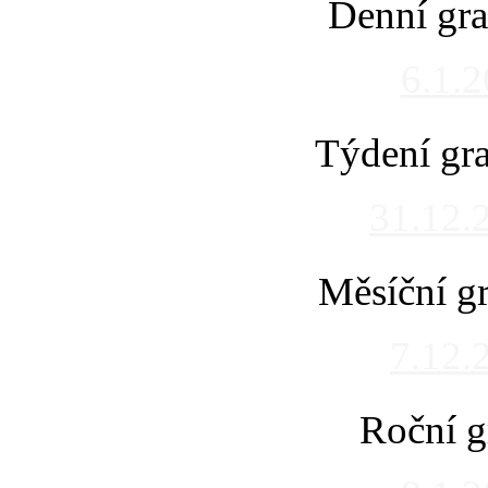
Denní gra
6.1.
Týdení gra
31.12.
Měsíční gr
7.12.
Roční g