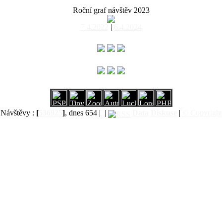
Roční graf návštěv 2023
7.4.2022
|
6.4.2024
Návštěvy :
[
536925
]
, dnes 654 |
|
Data
Diskuse
|
© Copyright