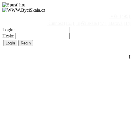
Vše
[495]
Činnost
[153]
Býčí skála
[47]
Barová
[14
Login:
Heslo:
H