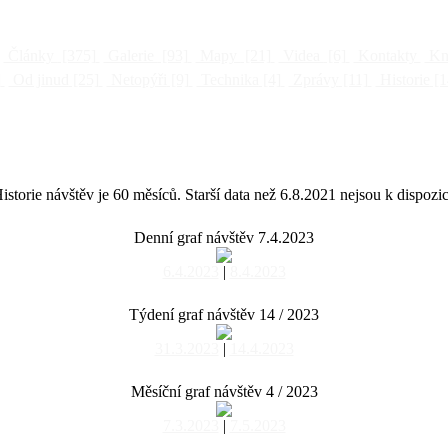
Články
[375]
Galerie
[93]
Mapy
[21]
Videa
[6]
Kontakty
Kni
]
Od jinud
[25]
Netopýři
[9]
Technika
[4]
Zprávy
[11]
Historie
[1
istorie návštěv je 60 měsíců. Starší data než 6.8.2021 nejsou k dispozic
Denní graf návštěv 7.4.2023
6.4.2023
|
8.4.2023
Týdení graf návštěv 14 / 2023
31.3.2023
|
14.4.2023
Měsíční graf návštěv 4 / 2023
7.3.2023
|
7.5.2023