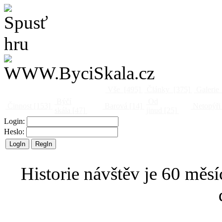
Vše
[495]
Články
[375]
Galerie
Býčí
Od
Činnost
[153]
Barová
[14]
Netopýři
skála
[47]
jinud
[25]
Login:
Heslo:
Historie návštěv je 60 měsí