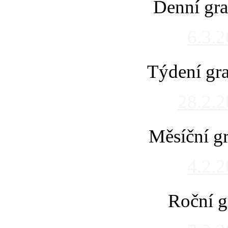
Denní gra
6.3.
Týdení gra
28.2.
Měsíční gr
4.2.
Roční g