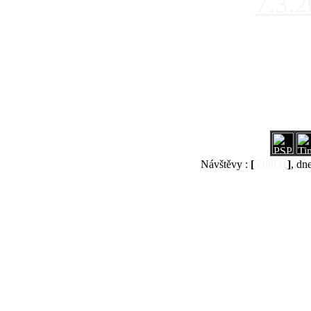
7.3.
Návštěvy :
[
539031
]
, dn