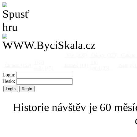
Vše
[495]
Články
[375]
Galerie
Býčí
Od
Činnost
[153]
Barová
[14]
Netopýři
skála
[47]
jinud
[25]
Login:
Heslo:
Historie návštěv je 60 měsí