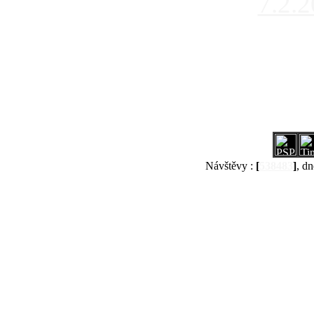
7.2.
Návštěvy :
[
538483
]
, dn