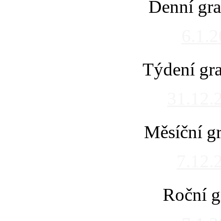
Denní gra
6.1.
Týdení gra
31.12.
Měsíční gr
7.12.
Roční g