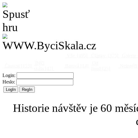
Vše
[495]
Články
[375]
Galerie
Býčí
Od
Činnost
[153]
Barová
[14]
Netopýři
skála
[47]
jinud
[25]
Login:
Heslo:
Historie návštěv je 60 měsí