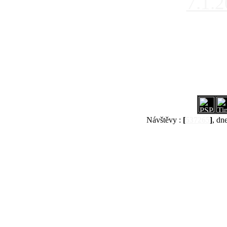
7.1.
Návštěvy :
[
537265
]
, dn