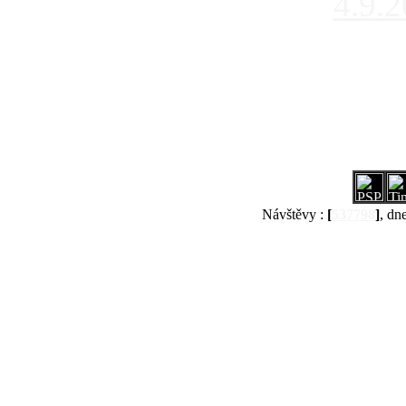
4.9.
Návštěvy :
[
537798
]
, dn