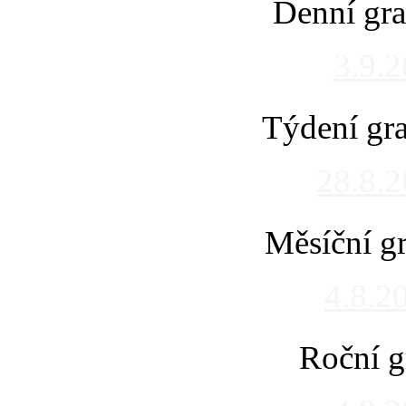
Denní gra
3.9.
Týdení gra
28.8.
Měsíční gr
4.8.2
Roční g