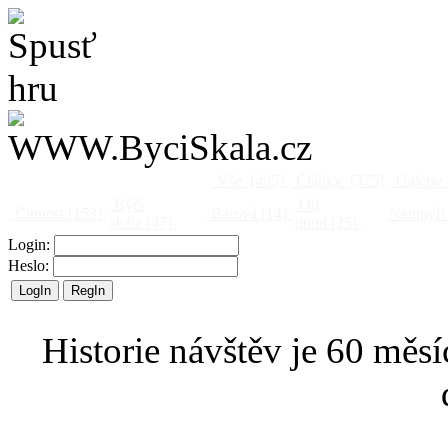
Vše
[495]
Články
[375]
Galerie
Býčí
Od
Činnost
[153]
Barová
[14]
Netopýři
skála
[47]
jinud
[25]
Login:
Heslo:
Historie návštěv je 60 měsí